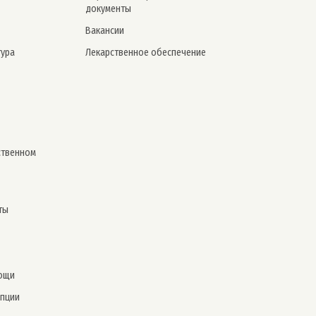
документы
Вакансии
тура
Лекарственное обеспечение
ственном
ты
ощи
упции