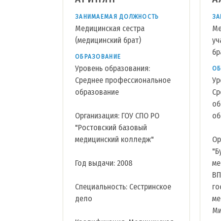
ЗАНИМАЕМАЯ ДОЛЖНОСТЬ
ЗА
Медицинская сестра
Ме
(медицинский брат)
уч
бр
ОБРАЗОВАНИЕ
Уровень образования:
ОБ
Среднее профессиональное
Ур
образование
Ср
об
Организация: ГОУ СПО РО
об
"Ростовский базовый
медицинский колледж"
Ор
"Б
Год выдачи: 2008
ме
ВП
Специальность: Сестринское
го
дело
ме
Ми