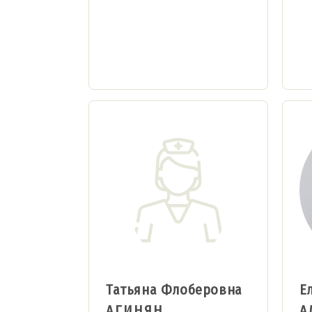
Татьяна Флоберовна
Е
АГИНЯН
А