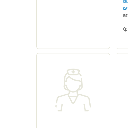
КВ
КА
Ка
Ср