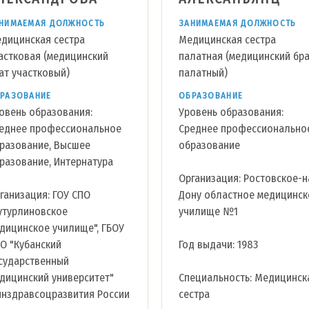
НИМАЕМАЯ ДОЛЖНОСТЬ
ЗАНИМАЕМАЯ ДОЛЖНОСТЬ
дицинская сестра
Медицинская сестра
астковая (медицинский
палатная (медицинский бр
ат участковый)
палатный)
РАЗОВАНИЕ
ОБРАЗОВАНИЕ
овень образования:
Уровень образования:
еднее профессиональное
Среднее профессионально
разование, Высшее
образование
разование, Интернатура
Организация: Ростовское-н
ганизация: ГОУ СПО
Дону областное медицинск
утурлиновское
училище №1
дицинское училище", ГБОУ
О "Кубанский
Год выдачи: 1983
сударственный
дицинский университет"
Специальность: Медицинск
нздравсоцразвития России
сестра