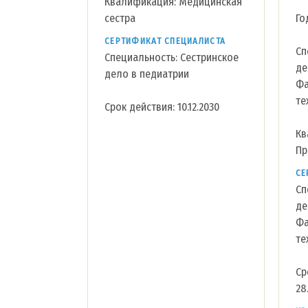
Квалификация: Медицинская
сестра
Го
СЕРТИФИКАТ СПЕЦИАЛИСТА
Сп
Специальность: Сестринское
де
дело в педиатрии
Фа
те
Срок действия: 10.12.2030
Кв
Пр
СЕ
Сп
де
Фа
те
Ср
28