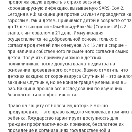
продолжающую держать в страхе весь мир
коронавирусную инфекцию, вызываемую SARS-CoV-2.
Сегодня в РФ вакцинация против COVID-19 проводится ка
взрослым, так и детям. Прививают детей в возрасте от 12
до 17 лет вакциной «Гам-Ковид-Вак-М» (Спутник М) в 2
этапа, с интервалом в 21 день. Иммунизация
осуществляется на добровольной основе, только с
согласия родителей или опекунов. А с 15 лет и старше –
при наличии собственного письменного согласия самих
детей. Получить прививку можно в детских
поликлиниках, после допуска врача-педиатра на
основании проведенного осмотра. Важно отметить, что
детская вакцина от коронавируса Спутник М – это анало
вакцины Спутник V, но её концентрация уменьшена в 5
раз. Вакцина прошла все исследования по изучению
безопасности и эффективности.
Право на защиту от болезней, которые можно
предупредить – это право каждого человека, в том числ
ребенка. Государство гарантирует доступность для
граждан профилактических прививок, бесплатное их
проведение в организациях государственной и