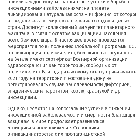
прививкам достигнуты грандиозные успехи в борьбе с
инфекционными заболеваниями: на планете
ликвидирована натуральная оспа – инфекция, от которо
в средние века вымирало население городов и целых
стран. Достигнут коллективный иммунитет планетарного
масштаба, в связи с охватом вакцинацией населения
всего Земного шара. В настоящее время проводятся
мероприятия по выполнению Глобальной Программы ВО
по ликвидации полиомиелита, большинство государств
на Земле имеют сертификат Всемирной организации
здравоохранения как территорий, свободных от
полиомиелита. Благодаря высокому охвату прививками 
2021 году на территории г. Ростова-на-Дону не
регистрировались случаи заболеваемости дифтерией,
эпидемическим паротитом, корью, краснухой и др.
инфекциями.
Однако, несмотря на колоссальные успехи в снижении
инфекционной заболеваемости и смертности благодаря
вакцинам, в мире продолжает развиваться
антипрививочное движение. Сторонники
антивакцинаторства с их пропагандистской