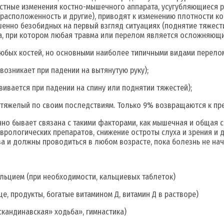
растные изменения костно-мышечного аппарата, усугубляющиеся 
расположенность и другие), приводят к изменению плотности кос
енно безобидных на первый взгляд ситуациях (поднятие тяжести
а, при котором любая травма или перелом является осложняющ
любых костей, но основными наиболее типичными видами перело
возникает при падении на вытянутую руку);
ивается при падении на спину или поднятии тяжестей);
 тяжелый по своим последствиям. Только 9% возвращаются к пр
о бывает связана с такими факторами, как мышечная и общая сл
еврологических препаратов, снижение остроты слуха и зрения и
а и должны проводиться в любом возрасте, пока болезнь не нач
альцием (при необходимости, кальциевых таблеток)
е, продукты, богатые витамином Д, витамин Д в растворе)
скандинавская» ходьба», гимнастика)