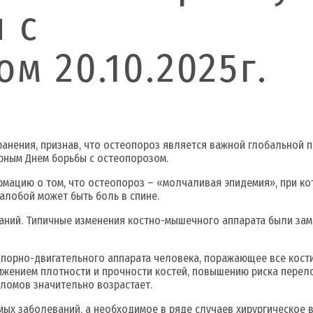
 с
м 20.10.2025г.
ранения, признав, что остеопороз является важной глобальной
ирным Днем борьбы с остеопорозом.
рмацию о том, что остеопороз – «молчаливая эпидемия», при к
алобой может быть боль в спине.
аний. Типичные изменения костно-мышечного аппарата были зам
порно-двигательного аппарата человека, поражающее все кости
жением плотности и прочности костей, повышению риска перело
еломов значительно возрастает.
мых заболеваний, а необходимое в ряде случаев хирургическое