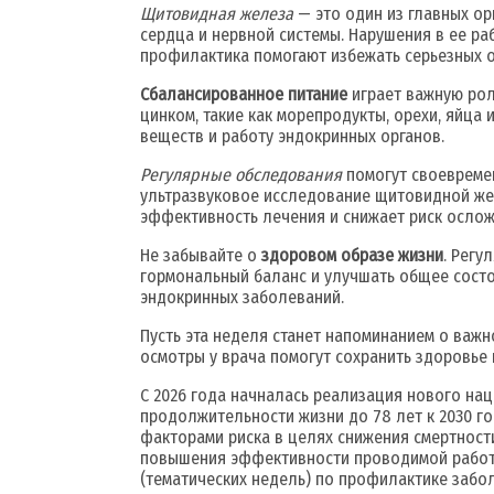
Щитовидная железа
— это один из главных ор
сердца и нервной системы. Нарушения в ее раб
профилактика помогают избежать серьезных 
Сбалансированное питание
играет важную рол
цинком, такие как морепродукты, орехи, яйца
веществ и работу эндокринных органов.
Регулярные обследования
помогут своевремен
ультразвуковое исследование щитовидной же
эффективность лечения и снижает риск ослож
Не забывайте о
здоровом образе жизни
. Регу
гормональный баланс и улучшать общее состо
эндокринных заболеваний.
Пусть эта неделя станет напоминанием о важн
осмотры у врача помогут сохранить здоровье н
С 2026 года начналась реализация нового н
продолжительности жизни до 78 лет к 2030 г
факторами риска в целях снижения смертност
повышения эффективности проводимой работы
(тематических недель) по профилактике забол