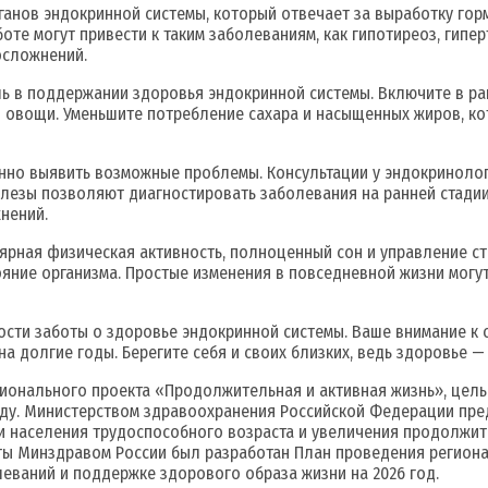
ганов эндокринной системы, который отвечает за выработку гор
оте могут привести к таким заболеваниям, как гипотиреоз, гипе
осложнений.
ь в поддержании здоровья эндокринной системы. Включите в ра
 и овощи. Уменьшите потребление сахара и насыщенных жиров, ко
но выявить возможные проблемы. Консультации у эндокринолога
лезы позволяют диагностировать заболевания на ранней стадии
нений.
лярная физическая активность, полноценный сон и управление 
яние организма. Простые изменения в повседневной жизни могут
ости заботы о здоровье эндокринной системы. Ваше внимание к 
а долгие годы. Берегите себя и своих близких, ведь здоровье —
ационального проекта «Продолжительная и активная жизнь», це
оду. Министерством здравоохранения Российской Федерации пре
и населения трудоспособного возраста и увеличения продолжит
 Минздравом России был разработан План проведения региона
еваний и поддержке здорового образа жизни на 2026 год.