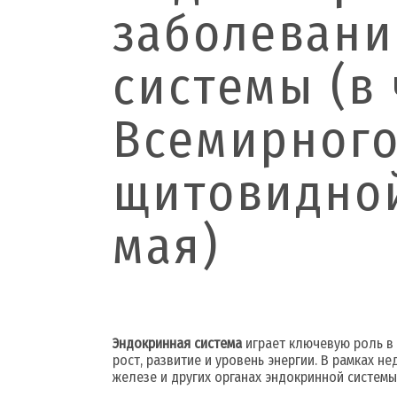
заболевани
системы (в 
Всемирного
щитовидной
мая)
Эндокринная система
играет ключевую роль в
рост, развитие и уровень энергии. В рамках
железе и других органах эндокринной системы